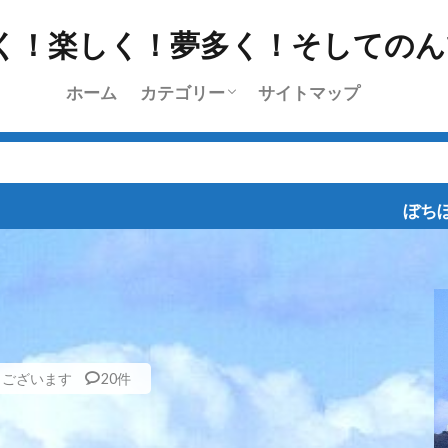
ホーム
カテゴリー
サイトマップ
挨拶
雑記
l’Etape du Tour
ちょっと乗り
ツーリング
日常
レース
ブログラインズ・お深い
ぼちぼち、ポタポ
うございます
20件