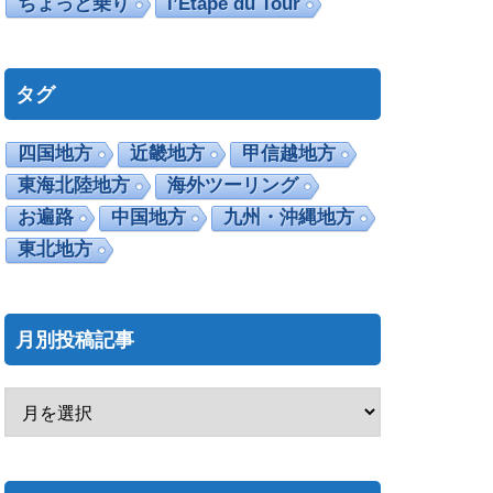
ちょっと乗り
l’Etape du Tour
タグ
四国地方
近畿地方
甲信越地方
東海北陸地方
海外ツーリング
お遍路
中国地方
九州・沖縄地方
東北地方
月別投稿記事