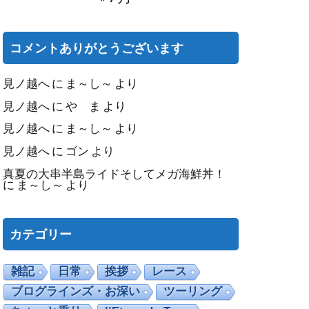
コメントありがとうございます
見ノ越へ
に
ま～し～
より
見ノ越へ
に
や ま
より
見ノ越へ
に
ま～し～
より
見ノ越へ
に
ゴン
より
真夏の大串半島ライドそしてメガ海鮮丼！
に
ま～し～
より
カテゴリー
雑記
日常
挨拶
レース
ブログラインズ・お深い
ツーリング