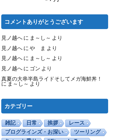
コメントありがとうございます
見ノ越へ
に
ま～し～
より
見ノ越へ
に
や ま
より
見ノ越へ
に
ま～し～
より
見ノ越へ
に
ゴン
より
真夏の大串半島ライドそしてメガ海鮮丼！
に
ま～し～
より
カテゴリー
雑記
日常
挨拶
レース
ブログラインズ・お深い
ツーリング