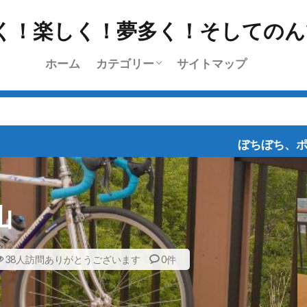
ホーム
カテゴリー
サイトマップ
挨拶
雑記
l’Etape du Tour
ちょっと乗り
ツーリング
日常
レース
ブログラインズ・お深い
ぼちぼち、ポタポタと乗ってま
山
38人訪問ありがとうございます
0件