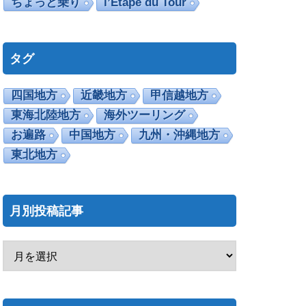
ちょっと乗り
l’Etape du Tour
タグ
四国地方
近畿地方
甲信越地方
東海北陸地方
海外ツーリング
お遍路
中国地方
九州・沖縄地方
東北地方
月別投稿記事