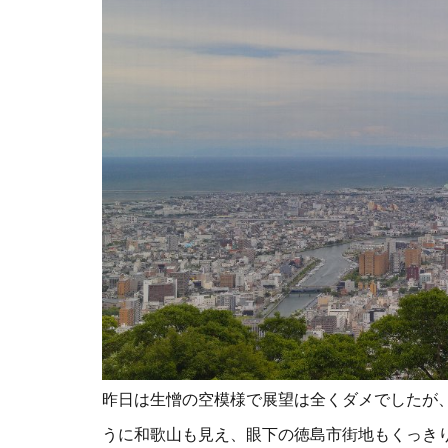
昨日は生憎の空模様で展望は全くダメでしたが
うに和歌山も見え、眼下の
徳島市街地も
くっき