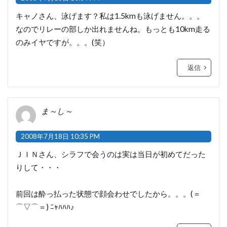
キャノさん、泳げます？私は1.5kmも泳げません。。。
なのでリレーの部しか出れませんね。もっとも10km走る
のみイヤですが。。。(笑）
返信
ま～し～
2008年7月18日 10:35 PM
ＪＩＮさん、シラフで会うのは実は当日が初めてだった
りして・・・
前回は酔っ払った状態で顔会わせでしたから。。。(＝
⌒▽⌒＝) ﾆｬﾊﾊﾊ♪