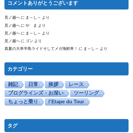
コメントありがとうございます
見ノ越へ
に
ま～し～
より
見ノ越へ
に
や ま
より
見ノ越へ
に
ま～し～
より
見ノ越へ
に
ゴン
より
真夏の大串半島ライドそしてメガ海鮮丼！
に
ま～し～
より
カテゴリー
雑記
日常
挨拶
レース
ブログラインズ・お深い
ツーリング
ちょっと乗り
l’Etape du Tour
タグ