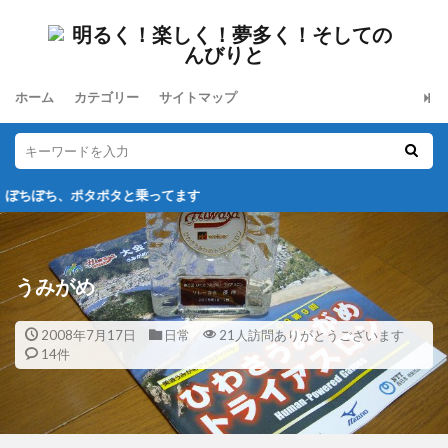
ホーム
カテゴリー
サイトマップ
ポタポタと乗ってます
うみがめ
2008年7月17日
日常
21人訪問ありがとうございます
14件