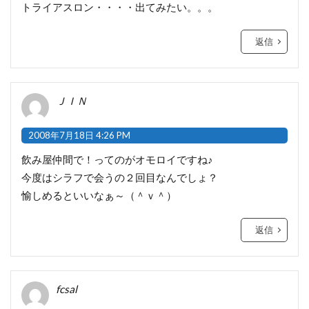
トライアスロン・・・・出てみたい。。。
返信
ＪＩＮ
2008年7月18日 4:26 PM
飲み屋仲間で！ってのがオモロイですね♪
今度はシラフで会うの２回目なんでしょ？
愉しめるといいなぁ～（＾ｖ＾）
返信
fcsal