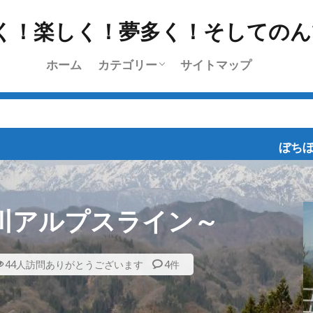
ホーム
カテゴリー
サイトマップ
挨拶
雑記
l’Etape du Tour
ちょっと乗り
ツーリング
日常
レース
ブログラインズ・お深い
ぼちぼち、ポタポタと乗
川アルプスライン～
44人訪問ありがとうございます
4件