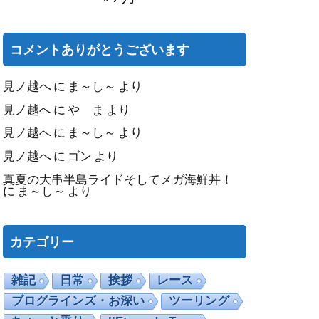
コメントありがとうございます
見ノ越へ
に
ま～し～
より
見ノ越へ
に
や ま
より
見ノ越へ
に
ま～し～
より
見ノ越へ
に
ゴン
より
真夏の大串半島ライドそしてメガ海鮮丼！
に
ま～し～
より
カテゴリー
雑記
日常
挨拶
レース
ブログラインズ・お深い
ツーリング