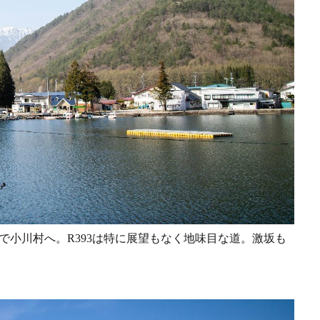
1で小川村へ。R393は特に展望もなく地味目な道。激坂も