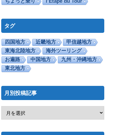
ちょっと乗り
l’Etape du Tour
タグ
四国地方
近畿地方
甲信越地方
東海北陸地方
海外ツーリング
お遍路
中国地方
九州・沖縄地方
東北地方
月別投稿記事