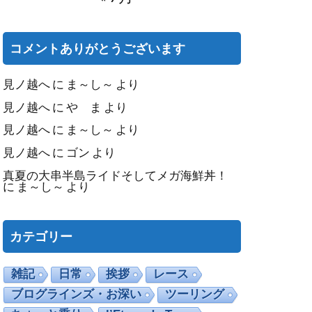
コメントありがとうございます
見ノ越へ
に
ま～し～
より
見ノ越へ
に
や ま
より
見ノ越へ
に
ま～し～
より
見ノ越へ
に
ゴン
より
真夏の大串半島ライドそしてメガ海鮮丼！
に
ま～し～
より
カテゴリー
雑記
日常
挨拶
レース
ブログラインズ・お深い
ツーリング