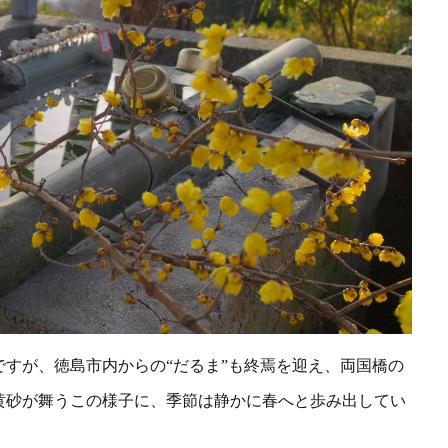
ですが、徳島市内からの“だるま”も終焉を迎え、両国橋の
黄砂が
舞うこの様子に、季節は静かに春へと歩み出してい
・