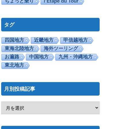
ちょっと乗り
l’Etape du Tour
タグ
四国地方
近畿地方
甲信越地方
東海北陸地方
海外ツーリング
お遍路
中国地方
九州・沖縄地方
東北地方
月別投稿記事