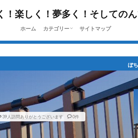
ホーム
カテゴリー
サイトマップ
挨拶
雑記
l’Etape du Tour
ちょっと乗り
ツーリング
日常
レース
ブログラインズ・お深い
ぼちぼち、ポタポタと
39人訪問ありがとうございます
0件