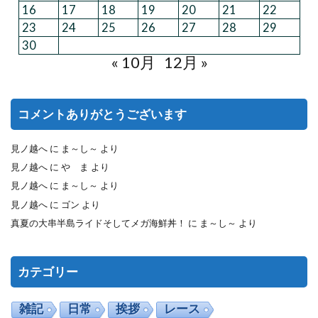
16
17
18
19
20
21
22
23
24
25
26
27
28
29
30
« 10月
12月 »
コメントありがとうございます
見ノ越へ
に
ま～し～
より
見ノ越へ
に
や ま
より
見ノ越へ
に
ま～し～
より
見ノ越へ
に
ゴン
より
真夏の大串半島ライドそしてメガ海鮮丼！
に
ま～し～
より
カテゴリー
雑記
日常
挨拶
レース