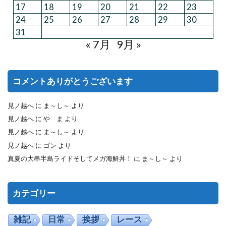
17
18
19
20
21
22
23
24
25
26
27
28
29
30
31
« 7月
9月 »
コメントありがとうございます
見ノ越へ
に
ま～し～
より
見ノ越へ
に
や ま
より
見ノ越へ
に
ま～し～
より
見ノ越へ
に
ゴン
より
真夏の大串半島ライドそしてメガ海鮮丼！
に
ま～し～
より
カテゴリー
雑記
日常
挨拶
レース