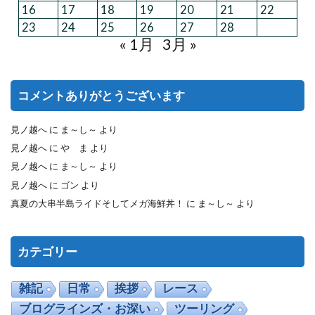
16
17
18
19
20
21
22
23
24
25
26
27
28
« 1月
3月 »
コメントありがとうございます
見ノ越へ
に
ま～し～
より
見ノ越へ
に
や ま
より
見ノ越へ
に
ま～し～
より
見ノ越へ
に
ゴン
より
真夏の大串半島ライドそしてメガ海鮮丼！
に
ま～し～
より
カテゴリー
雑記
日常
挨拶
レース
ブログラインズ・お深い
ツーリング