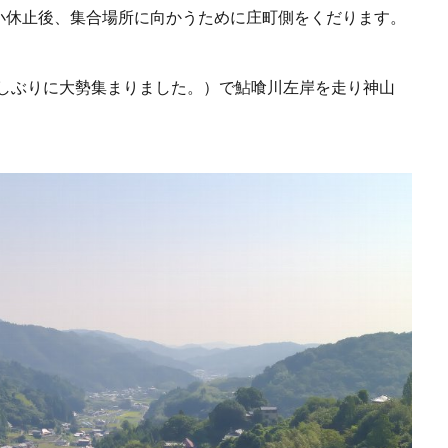
小休止後、集合場所に向かうために庄町側をくだります。
久しぶりに大勢集まりました。）で鮎喰川左岸を走り神山