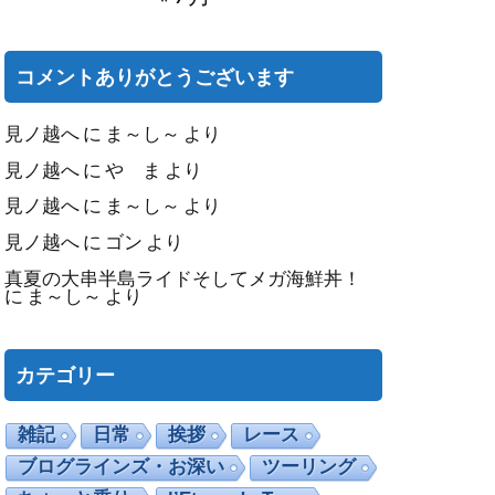
コメントありがとうございます
見ノ越へ
に
ま～し～
より
見ノ越へ
に
や ま
より
見ノ越へ
に
ま～し～
より
見ノ越へ
に
ゴン
より
真夏の大串半島ライドそしてメガ海鮮丼！
に
ま～し～
より
カテゴリー
雑記
日常
挨拶
レース
ブログラインズ・お深い
ツーリング