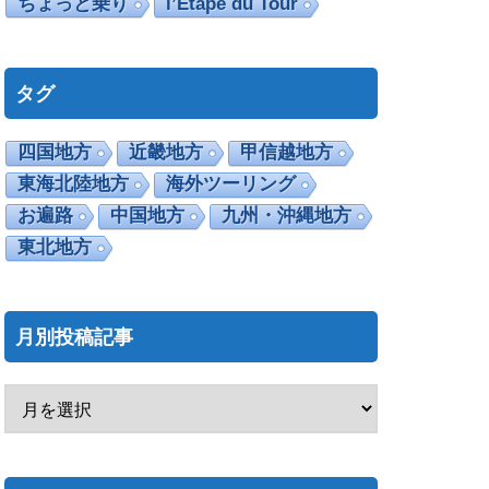
ちょっと乗り
l’Etape du Tour
タグ
四国地方
近畿地方
甲信越地方
東海北陸地方
海外ツーリング
お遍路
中国地方
九州・沖縄地方
東北地方
月別投稿記事