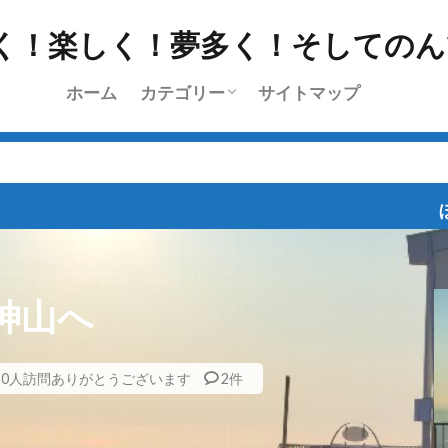
ホーム
カテゴリー
サイトマップ
挨拶
雑記
l’Etape du Tour
ちょっと乗り
ツーリング
日常
レース
ブログラインズ・お深い
ぼちぼち、ポタポ
神山へ
50人訪問ありがとうございます
2件