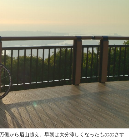
八万側から眉山越え。
早朝は大分涼しくなったもののさす