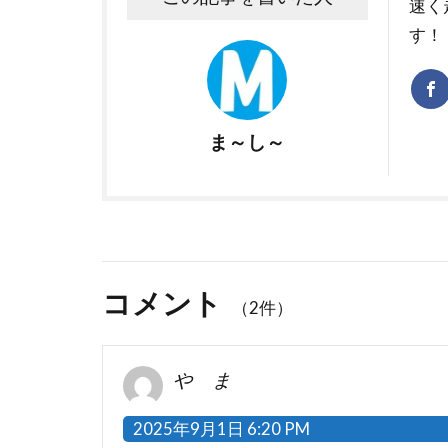
速く
す！
ま～し～
コメント
（2件）
や ま
2025年9月1日 6:20 PM