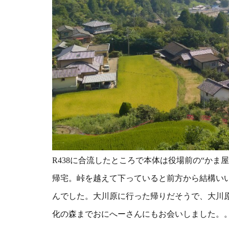
R438に合流したところで本体は役場前の“か
帰宅。峠を越えて下っていると前方から
結構い
んでした。大川原に行った帰りだそうで、大川
化の森までおにへーさんにもお会いしました。