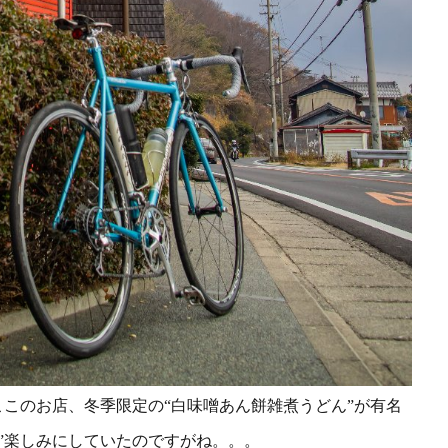
ここのお店、冬季限定の“白味噌あん餅雑煮うどん”が有名
”楽しみに
していたのですがね。。。