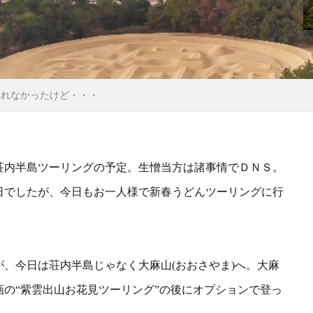
べれなかったけど・・・
荘内半島ツーリングの予定。生憎当方は諸事情でＤＮＳ。
日でしたが、今日もお一人様で新春うどんツーリングに行
が、今日は荘内半島じゃなく
大麻山(おおさやま)へ。大麻
画の“紫雲出山お花見ツーリング”の後にオプションで登っ