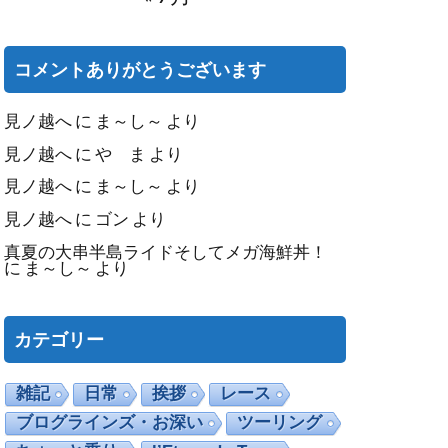
コメントありがとうございます
見ノ越へ
に
ま～し～
より
見ノ越へ
に
や ま
より
見ノ越へ
に
ま～し～
より
見ノ越へ
に
ゴン
より
真夏の大串半島ライドそしてメガ海鮮丼！
に
ま～し～
より
カテゴリー
雑記
日常
挨拶
レース
ブログラインズ・お深い
ツーリング