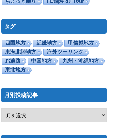
ちょっと乗り
l’Etape du Tour
タグ
四国地方
近畿地方
甲信越地方
東海北陸地方
海外ツーリング
お遍路
中国地方
九州・沖縄地方
東北地方
月別投稿記事