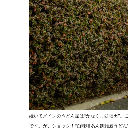
続いてメインのうどん屋は“かなくま餅福田”。
です。が、ショック！“白味噌あん餅雑煮うどん