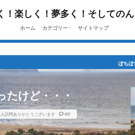
ホーム
カテゴリー
サイトマップ
挨拶
雑記
l’Etape du Tour
ちょっと乗り
ツーリング
日常
レース
ブログラインズ・お深い
ぼちぼち、ポタポタと乗って
ったけど・・・
9人訪問ありがとうございます
4件