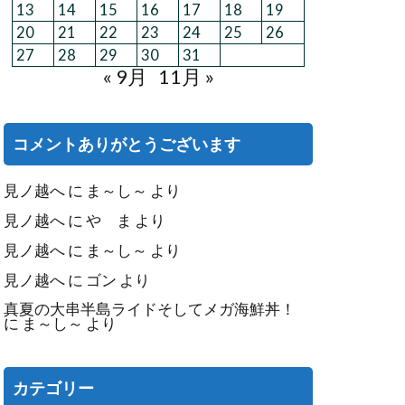
13
14
15
16
17
18
19
20
21
22
23
24
25
26
27
28
29
30
31
« 9月
11月 »
コメントありがとうございます
見ノ越へ
に
ま～し～
より
見ノ越へ
に
や ま
より
見ノ越へ
に
ま～し～
より
見ノ越へ
に
ゴン
より
真夏の大串半島ライドそしてメガ海鮮丼！
に
ま～し～
より
カテゴリー