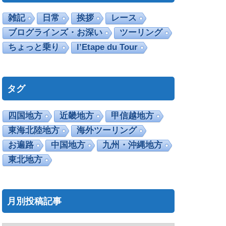
雑記
日常
挨拶
レース
ブログラインズ・お深い
ツーリング
ちょっと乗り
l’Etape du Tour
タグ
四国地方
近畿地方
甲信越地方
東海北陸地方
海外ツーリング
お遍路
中国地方
九州・沖縄地方
東北地方
月別投稿記事