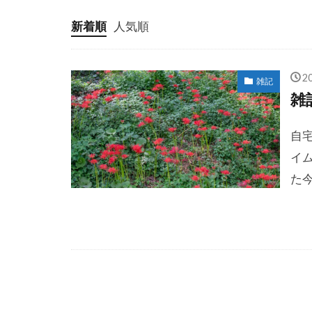
新着順
人気順
2
雑記
雑
自
イ
た