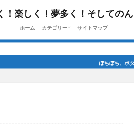
ホーム
カテゴリー
サイトマップ
挨拶
雑記
l’Etape du Tour
ちょっと乗り
ツーリング
日常
レース
ブログラインズ・お深い
ぼちぼち、ポタポタと