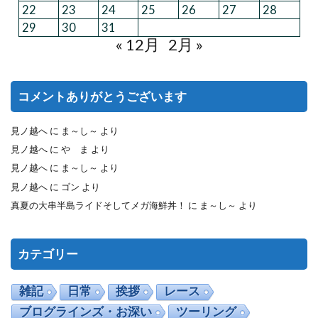
22
23
24
25
26
27
28
29
30
31
« 12月
2月 »
コメントありがとうございます
見ノ越へ
に
ま～し～
より
見ノ越へ
に
や ま
より
見ノ越へ
に
ま～し～
より
見ノ越へ
に
ゴン
より
真夏の大串半島ライドそしてメガ海鮮丼！
に
ま～し～
より
カテゴリー
雑記
日常
挨拶
レース
ブログラインズ・お深い
ツーリング